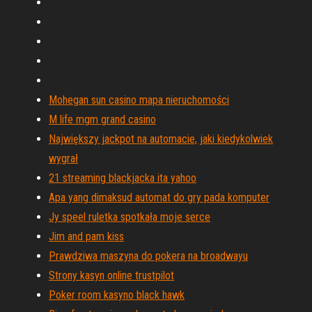
Mohegan sun casino mapa nieruchomości
M life mgm grand casino
Największy jackpot na automacie, jaki kiedykolwiek
wygrał
21 streaming blackjacka ita yahoo
Apa yang dimaksud automat do gry pada komputer
Jy speel ruletka spotkała moje serce
Jim and pam kiss
Prawdziwa maszyna do pokera na broadwayu
Strony kasyn online trustpilot
Poker room kasyno black hawk