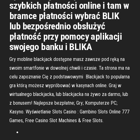
szybkich płatności online i tam w
bramce płatności wybrać BLIK
lub bezpośrednio obsłużyć
płatność przy pomocy aplikacji
swojego banku i BLIKA
Gry mobline blackjack dostępne masz zawsze pod ręką na
swoim smartfonie w dowolnej chwili i czasie. Ta strona ma na
celu zapoznanie Cię z podstawowymi Blackjack to popularna
gra którą możesz wypróbować w kasynach online. Graj w
wirtualnego blackjacka, lub blackjacka na żywo za darmo, lub
z bonusem! Najlepsze bezpłatne; Gry; Komputerze PC;
Kasyno. Wyświetlanie Slots Casino : Gambino Slots Online 777
Games, Free Casino Slot Machines & Free Slots.