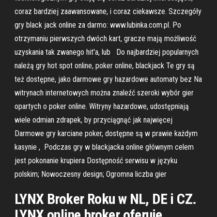
coraz bardziej zaawansowane, i coraz ciekawsze. Szczegóły
gry black jack online za darmo: www.lubinka.com.pl. Po
otrzymaniu pierwszych dwóch kart, gracze mają możliwość
uzyskania tak zwanego hit'a, lub Do najbardziej popularnych
należą gry hot spot online, poker online, blackjack Te gry są
też dostępne, jako darmowe gry hazardowe automaty bez Na
witrynach internetowych można znaleźć szeroki wybór gier
opartych o poker online. Witryny hazardowe, udostępniają
wiele odmian zdrapek, by przyciągnąć jak najwięcej
Darmowe gry karciane poker, dostępne są w prawie każdym
kasynie , Podczas gry w blackjacka online głównym celem
jest pokonanie krupiera Dostępność serwisu w języku
polskim; Nowoczesny design; Ogromna liczba gier
LYNX Broker Roku w NL, DE i CZ.
LYNX online broker oferuje