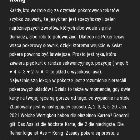
Każdy, kto weźmie się za czytanie pokerowych tekstów,
szybko zauważy, że język ten jest specyficzny i pełen
najróżniejszych zwrotów, których albo wcale się nie
tłumaczy, albo robi to połowicznie. Dlatego na PokerTexas
wraca pokerowy słownik, dzięki któremu wejście w świat
pokera powinno być łatwiejsze. Prosto jest ręka, która
zawiera pięć kart o randze sekwencyjnego, pozycję ( więc 5
♥ 4 ♤ 3 ♥ 2 ♧ A ♢ to układ o wysokości asa).
Najważniejszą lekcją w pokerze jest zrozumienie hierarchii
pokerowych układów i Działa to także w momencie, gdy dwie
karty na twojej ręce są gorsze od tego, co wypadnie na stole.
Zbudowany jest w następujący sposób: A, 2, 3, 4, 5. 20. Jan.
2021 Welche Wertigkeit haben die einzelnen Karten? Generell
gilt: Das Ass ist die höchste Karte, die 2 die niedrigste. Die
Reihenfolge ist Ass – König Zasady pokera są proste, a