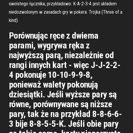
swoistego łącznika, przykładowo: K-A-2-3-4 jest układem
niedozwolonym w zasadach gry w pokera. Trójka (Three of a
kind)
Porównując ręce z dwiema
parami, wygrywa ręka z
najwyższą parą, niezależnie od
rangi innych kart - więc J-J-2-2-
4 pokonuje 10-10-9-9-8,
ponieważ walety pokonują
dziesiątki. Jeśli wyższe pary są
równe, porównywane są niższe
pary, tak że na przykład 8-8-6-6-
3 bije 8-8-5-5-K. Jeśli obie pary