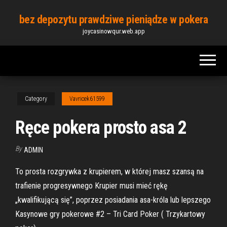
Skip
bez depozytu prawdziwe pieniądze w pokera
to
joycasinowqur.web.app
the
content
Category
Vavricek61599
Ręce pokera prosto asa 2
By
ADMIN
To prosta rozgrywka z krupierem, w której masz szansą na
trafienie progresywnego Krupier musi mieć rękę
„kwalifikującą się”, poprzez posiadania asa-króla lub lepszego
Kasynowe gry pokerowe #2 – Tri Card Poker ( Trzykartowy