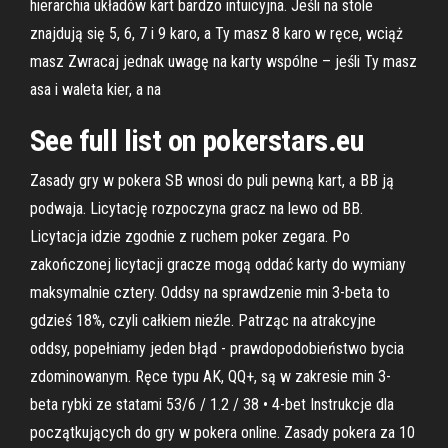
hierarchia układów kart bardzo intuicyjna. Jeśli na stole
znajdują się 5, 6, 7 i 9 karo, a Ty masz 8 karo w ręce, wciąż
masz Zwracaj jednak uwagę na karty wspólne – jeśli Ty masz
asa i waleta kier, a na
See full list on pokerstars.eu
Zasady gry w pokera SB wnosi do puli pewną kart, a BB ją
podwaja. Licytację rozpoczyna gracz na lewo od BB.
Licytacja idzie zgodnie z ruchem poker zegara. Po
zakończonej licytacji gracze mogą oddać karty do wymiany
maksymalnie cztery. Oddsy na sprawdzenie min 3-beta to
gdzieś 18%, czyli całkiem nieźle. Patrząc na atrakcyjne
oddsy, popełniamy jeden błąd - prawdopodobieństwo bycia
zdominowanym. Ręce typu AK, QQ+, są w zakresie min 3-
beta rybki ze statami 53/6 / 1.2 / 38 • 4-bet Instrukcje dla
początkujących do gry w pokera online. Zasady pokera za 10