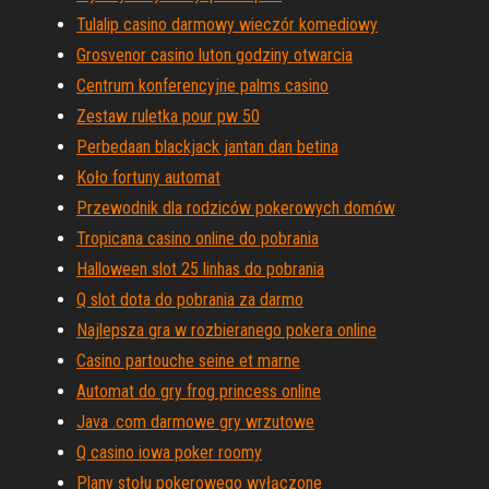
Tulalip casino darmowy wieczór komediowy
Grosvenor casino luton godziny otwarcia
Centrum konferencyjne palms casino
Zestaw ruletka pour pw 50
Perbedaan blackjack jantan dan betina
Koło fortuny automat
Przewodnik dla rodziców pokerowych domów
Tropicana casino online do pobrania
Halloween slot 25 linhas do pobrania
Q slot dota do pobrania za darmo
Najlepsza gra w rozbieranego pokera online
Casino partouche seine et marne
Automat do gry frog princess online
Java .com darmowe gry wrzutowe
Q casino iowa poker roomy
Plany stołu pokerowego wyłączone