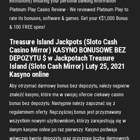
institutions) ensuring your personal banking information
Platinum Play Casino Review - We reviewed Platinum Play to
rate its bonuses, software & games. Get your €$1,000 Bonus
& 100 FREE spins!
Treasure Island Jackpots (Sloto Cash
Casino Mirror) KASYNO BONUSOWE BEZ
DEPOZYTU $ w Jackpotach Treasure
Island (Sloto Cash Mirror) Luty 25, 2021
Kasyno online
Aby otrzymać darmowy bonus bez depozytu, należy najpierw
znaleźć kasyno, które ma w swojej ofercie ciekawy casino
bonus bez depozytu. Następnie należy zapoznać się z
regulaminem oferty. Najczęściej bonus jest przyznawany
wszystkim nowym użytkownikom, którzy zarejestrują się w
danym kasynie online po raz pierwszy. Kasyno podwaja
wówczas kwotę depozytu oraz przyznaje liczbę darmowych