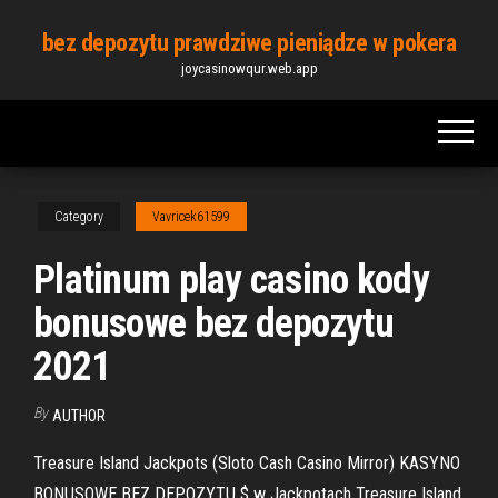
Skip
bez depozytu prawdziwe pieniądze w pokera
to
joycasinowqur.web.app
the
content
Category
Vavricek61599
Platinum play casino kody
bonusowe bez depozytu
2021
By
AUTHOR
Treasure Island Jackpots (Sloto Cash Casino Mirror) KASYNO
BONUSOWE BEZ DEPOZYTU $ w Jackpotach Treasure Island