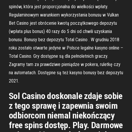
spinów, która jest proporcjonalna do wielkości wpłaty.
Regulaminowym warunkiem wykorzystania bonusu w Vulkan
Bet Casino jest obrócenie kwotą początkowego depozytu
(wpłata plus bonus) 40 razy do 5 dni od chwili uzyskania
bonusu. Bonusy bez depozytu Total Casino . W grudniu 2018
roku zostało otwarte jedyne w Polsce legalne kasyno online –
Total Casino. Gry dostępne są dla pełnoletnich graczy.
Zagramy tam za prawdziwe pieniądze w pokera, ruletkę czy
na automatach. Dostępne są też kasyno bonusy bez depozytu
2021.
Sol Casino doskonale zdaje sobie
z tego sprawę i zapewnia swoim
odbiorcom niemal niekończący
free spins dostęp. Play. Darmowe