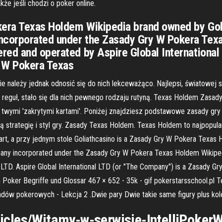
kże jeśli chodzi o poker online.
kera Texas Holdem Wikipedia brand owned by Gol
corporated under the Zasady Gry W Pokera Texa
ed and operated by Aspire Global International L
y W Pokera Texas
należy jednak odnosić się do nich lekceważąco. Najlepsi, światowej s
h reguł, stało się dla nich pewnego rodzaju rutyną. Texas Holdem Zasa
e twymi 'zakrytymi kartami'. Poniżej znajdziesz podstawowe zasady gry
strategię i styl gry. Zasady Texas Holdem. Texas Holdem to najpopular
 kart, a przy jednym stole Goliathcasino is a Zasady Gry W Pokera Texas
y incorporated under the Zasady Gry W Pokera Texas Holdem Wikipedi
 LTD. Aspire Global International LTD (or "The Company") is a Zasady 
Poker Begriffe und Glossar 467 × 652 - 35k - gif pokerstarsschool.pl 
ładów pokerowych - Lekcja 2 .Dwie pary Dwie takie same figury plus ko
rticles/Witamy-w-serwisie-IntelliPoker