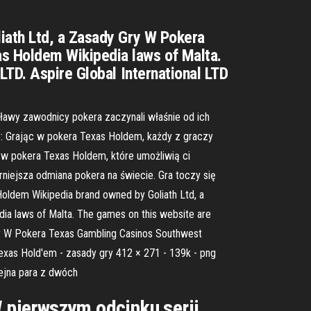
iath Ltd, a Zasady Gry W Pokera
s Holdem Wikipedia laws of Malta.
TD. Aspire Global International LTD
ławy zawodnicy pokera zaczynali właśnie od ich
dy: Grając w pokera Texas Holdem, każdy z graczy
 w pokera Texas Holdem, które umożliwią ci
niejsza odmiana pokera na świecie. Gra toczy się
 Holdem Wikipedia brand owned by Goliath Ltd, a
a laws of Malta. The games on this website are
Gry W Pokera Texas Gambling Casinos Southwest
Texas Hold'em - zasady gry 412 × 271 - 139k - png
lejna para z dwóch
W pierwszym odcinku serii