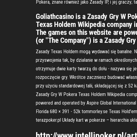
Pokera, znane również jako Zasady IP, i jej graczy; ta
Goliathcasino is a Zasady Gry W Po
Texas Holdem Wikipedia company in
The games on this website are power
(or "The Company") is a Zasady Gr
Zasady Texas Holdem mogą wydawać się banalne. Nie 
przyswojenia tak, by działanie w ramach określonyc
otrzymuje dwie karty twarzą do dołu - nazywa się j
rozpoczęcie gry. Wkrótce zaczniesz budować własną 
przy użyciu standardowej talii, składającej się z 52
Zasady Gry W Pokera Texas Holdem Wikipedia compan
powered and operated by Aspire Global International
Florida 680 × 391 - 52k tommorley.se Texas Hold'em 
terazpoker.pl Układy kart w pokerze – hierarchia uk
http://www.intellipoker.pl/a