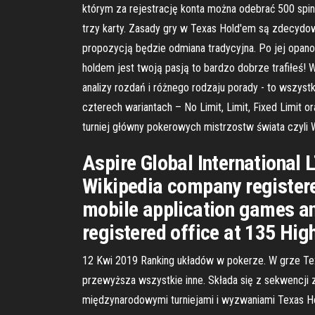
którym za rejestrację konta można odebrać 500 spin
trzy karty. Zasady gry w Texas Hold'em są zdecydo
propozycją będzie odmiana tradycyjna. Po jej opan
holdem jest twoją pasją to bardzo dobrze trafiłeś!
analizy rozdań i różnego rodzaju porady - to wszys
czterech wariantach – No Limit, Limit, Fixed Limit
turniej główny pokerowych mistrzostw świata czyli 
Aspire Global International
Wikipedia company registered
mobile application games an
registered office at 135 Hig
12 Kwi 2019 Ranking układów w pokerze. W grze Tex
przewyższa wszystkie inne. Składa się z sekwencji z
międzynarodowymi turniejami i wyzwaniami Texas Ho