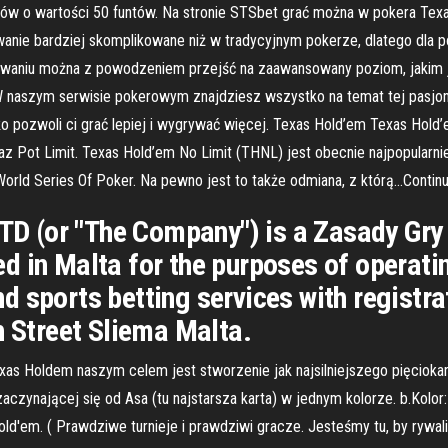
ów o wartości 50 funtów. Na stronie STSbet grać można w pokera Texas
wanie bardziej skomplikowane niż w tradycyjnym pokerze, dlatego dla
owaniu można z powodzeniem przejść na zaawansowany poziom, jakim je
 W naszym serwisie pokerowym znajdziesz wszystko na temat tej pasjon
tko pozwoli ci grać lepiej i wygrywać więcej. Texas Hold’em Texas Hol
 oraz Pot Limit. Texas Hold’em No Limit (THNL) jest obecnie najpopular
World Series Of Poker. Na pewno jest to także odmiana, z którą…Contin
 LTD (or "The Company") is a Zasady G
 in Malta for the purposes of operatin
d sports betting services with regist
h Street Sliema Malta.
as Holdem naszym celem jest stworzenie jak najsilniejszego pięcioka
aczynającej się od Asa (tu najstarsza karta) w jednym kolorze. b.Kolor
ld'em. ( Prawdziwe turnieje i prawdziwi gracze. Jesteśmy tu, by ry