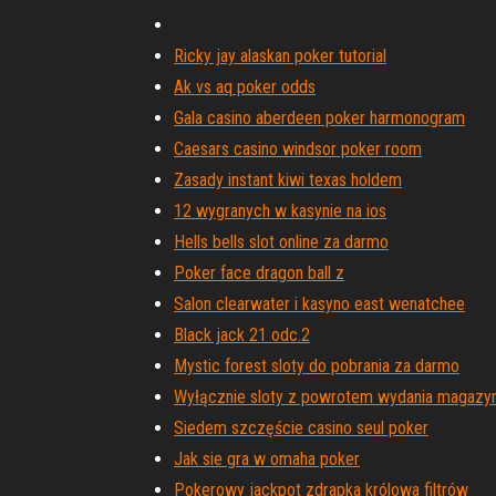
Ricky jay alaskan poker tutorial
Ak vs aq poker odds
Gala casino aberdeen poker harmonogram
Caesars casino windsor poker room
Zasady instant kiwi texas holdem
12 wygranych w kasynie na ios
Hells bells slot online za darmo
Poker face dragon ball z
Salon clearwater i kasyno east wenatchee
Black jack 21 odc.2
Mystic forest sloty do pobrania za darmo
Wyłącznie sloty z powrotem wydania magazy
Siedem szczęście casino seul poker
Jak sie gra w omaha poker
Pokerowy jackpot zdrapka królowa filtrów