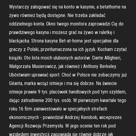
Wystarczy zalogować się na konto w kasynie, a betathome na
żywo również będą dostępne. Nie trzeba zakładać
oddzielnego konta. Okno twego monitora zaprowadzi Cię do
prawdziwego kasyna i możesz grać na żywo w ruletkę i
blackjacka. Strona kasyna Bet-at-home jest specjalnie dla
graczy z Polski, przetłumaczona na ich język. Kocham czytać
książki. Oto lista moich ulubionych autorów: Dante Allighieri,
Małgorzata Musierowicz, jak również i Anthony Berkeley.
Ubóstwiam uprawiać sport. Choć w Polsce nie zobaczymy już
Géanta, marka wciąż istnieje i ma się dobrze. Na świecie
istnieje prawie 9 tys. placówek handlowych pod tym szyldem,
dając zatrudnienie 200 tys. osób. W pierwszym kwartale tego
roku 16 firm zainwestowało w specjalnych strefach
ekonomicznych - powiedział Andrzej Kensbok, wiceprezes
Agencji Rozwoju Przemysłu. W jego ocenie ten rok pod
względem inwestycji zapowiada się równie dobrze jak