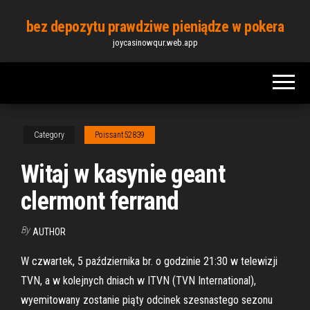
Skip
bez depozytu prawdziwe pieniądze w pokera
to
joycasinowqur.web.app
the
content
Category
Poissant52839
Witaj w kasynie geant
clermont ferrand
By
AUTHOR
W czwartek, 5 października br. o godzinie 21:30 w telewizji
TVN, a w kolejnych dniach w ITVN (TVN International),
wyemitowany zostanie piąty odcinek szesnastego sezonu