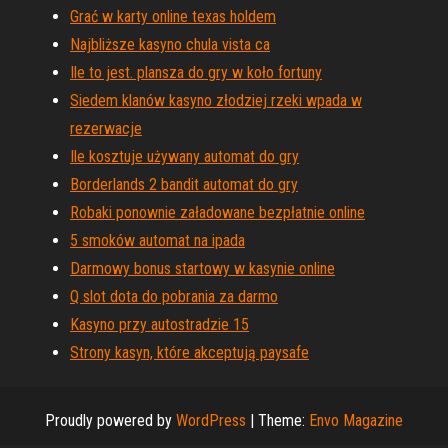
Grać w karty online texas holdem
Najbliższe kasyno chula vista ca
Ile to jest. plansza do gry w koło fortuny
Siedem klanów kasyno złodziej rzeki wpada w
rezerwacje
Ile kosztuje używany automat do gry
Borderlands 2 bandit automat do gry
Robaki ponownie załadowane bezpłatnie online
5 smoków automat na ipada
Darmowy bonus startowy w kasynie online
Q slot dota do pobrania za darmo
Kasyno przy autostradzie 15
Strony kasyn, które akceptują paysafe
Proudly powered by
WordPress
|
Theme:
Envo Magazine