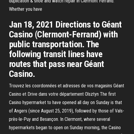
duplication & shoe and watch repair in Clermont Ferrand.
Whether you have
Jan 18, 2021 Directions to Géant
Casino (Clermont-Ferrand) with
public transportation. The
following transit lines have
routes that pass near Géant
Casino.
Trouvez les coordonnées et adresses de vos magasins Géant
Casino et Drive dans votre département Olsztyn The first
Casino hypermarket to have opened all day on Sunday is that
of Angers (since August 25, 2019), followed by those of Vals-
près-le-Puy and Besançon. In Clermont, where several
hypermarkets began to open on Sunday morning, the Casino