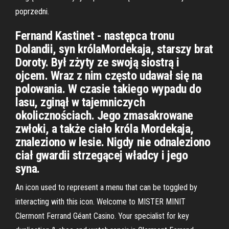
poprzedni.
Fernand Kastinet - następca tronu
Dolandii, syn królaMordekaja, starszy brat
Doroty. Był zżyty ze swoją siostrą i
ojcem. Wraz z nim często udawał się na
polowania. W czasie takiego wypadu do
lasu, zginął w tajemniczych
okolicznościach. Jego zmasakrowane
zwłoki, a także ciało króla Mordekaja,
znaleziono w lesie. Nigdy nie odnaleziono
ciał gwardii strzegącej władcy i jego
syna.
An icon used to represent a menu that can be toggled by
interacting with this icon. Welcome to MISTER MINIT
Clermont Ferrand Géant Casino. Your specialist for key