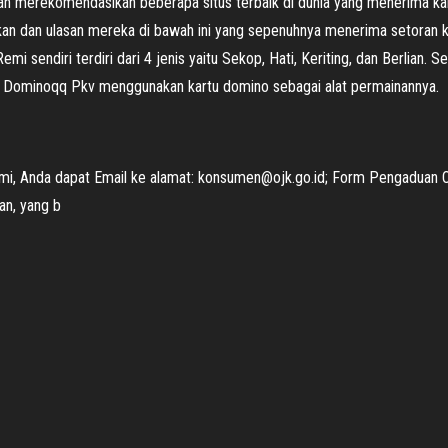
n merekomendasikan beberapa situs terbaik di dunia yang menerima kart
an dan ulasan mereka di bawah ini yang sepenuhnya menerima setoran k
i sendiri terdiri dari 4 jenis yaitu Sekop, Hati, Keriting, dan Berlian. 
ominoqq Pkv menggunakan kartu domino sebagai alat permainannya.
mi, Anda dapat Email ke alamat: konsumen@ojk.go.id; Form Pengaduan On
an, yang b