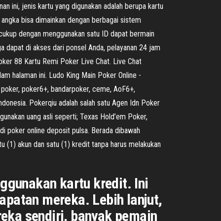
n ini, jenis kartu yang digunakan adalah berupa kartu
an angka bisa dimainkan dengan berbagai sistem
cukup dengan menggunakan satu ID dapat bermain
 dapat di akses dari ponsel Anda, pelayanan 24 jam
oker 88 Kartu Remi Poker Live Chat. Live Chat
am halaman ini. Ludo King Main Poker Online -
poker, poker6+, bandarpoker, ceme, AoF6+,
ndonesia. Pokerqiu adalah salah satu Agen Idn Poker
unakan uang asli seperti; Texas Hold’em Poker,
i poker online deposit pulsa. Berada dibawah
 (1) akun dan satu (1) kredit tanpa harus melakukan
gunakan kartu kredit. Ini
patan mereka. Lebih lanjut,
ka sendiri, banyak pemain